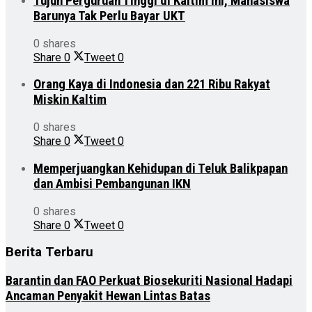
Tujuh Perguruan Tinggi di Kaltim ini, Mahasiswa
Barunya Tak Perlu Bayar UKT
0 shares
Share
0
Tweet
0
Orang Kaya di Indonesia dan 221 Ribu Rakyat
Miskin Kaltim
0 shares
Share
0
Tweet
0
Memperjuangkan Kehidupan di Teluk Balikpapan
dan Ambisi Pembangunan IKN
0 shares
Share
0
Tweet
0
Berita Terbaru
Barantin dan FAO Perkuat Biosekuriti Nasional Hadapi
Ancaman Penyakit Hewan Lintas Batas