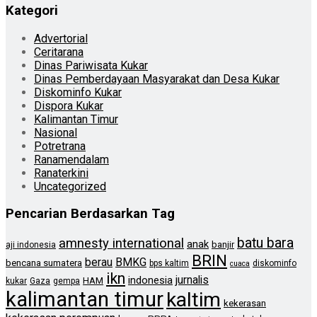
Kategori
Advertorial
Ceritarana
Dinas Pariwisata Kukar
Dinas Pemberdayaan Masyarakat dan Desa Kukar
Diskominfo Kukar
Dispora Kukar
Kalimantan Timur
Nasional
Potretrana
Ranamendalam
Ranaterkini
Uncategorized
Pencarian Berdasarkan Tag
batu bara
amnesty international
anak
banjir
aji indonesia
BRIN
berau
BMKG
bencana sumatera
bps kaltim
diskominfo
cuaca
ikn
jurnalis
indonesia
HAM
kukar
Gaza
gempa
kalimantan timur
kaltim
kekerasan