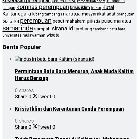
kekerasan perempuan
kemen PPPA
ketahanan
kementerian esdm
komnas perempuan
Kutai
krisis iklim
kukar
pangan
Kartanegara
maratua
masyarakat adat
lubang tambang
orangutan
perempuan
pulau maratua
pesut mahakam
pilkada
Otorita IKN
samarinda
sirana.id
sampah
tambang
tambang batu bara
wisata
universitas mulawarman
Berita Populer
Permintaan Batu Bara Menurun, Anak Muda Kaltim
Harus Bersiap
0 shares
Share
0
Tweet
0
Krisis Iklim dan Kerentanan Ganda Perempuan
0 shares
Share
0
Tweet
0