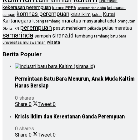
kekerasan
kekerasan perempuan
kemen PPPA
ketahanan
kementerian esdm
komnas perempuan
Kutai
krisis iklim
kukar
pangan
Kartanegara
maratua
masyarakat adat
lubang tambang
orangutan
perempuan
pulau maratua
pesut mahakam
pilkada
Otorita IKN
samarinda
sirana.id
sampah
tambang
tambang batu bara
wisata
universitas mulawarman
Berita Populer
Permintaan Batu Bara Menurun, Anak Muda Kaltim
Harus Bersiap
0 shares
Share
0
Tweet
0
Krisis Iklim dan Kerentanan Ganda Perempuan
0 shares
Share
0
Tweet
0