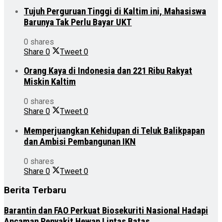
Tujuh Perguruan Tinggi di Kaltim ini, Mahasiswa
Barunya Tak Perlu Bayar UKT
0 shares
Share
0
Tweet
0
Orang Kaya di Indonesia dan 221 Ribu Rakyat
Miskin Kaltim
0 shares
Share
0
Tweet
0
Memperjuangkan Kehidupan di Teluk Balikpapan
dan Ambisi Pembangunan IKN
0 shares
Share
0
Tweet
0
Berita Terbaru
Barantin dan FAO Perkuat Biosekuriti Nasional Hadapi
Ancaman Penyakit Hewan Lintas Batas