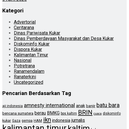
Kategori
Advertorial
Ceritarana
Dinas Pariwisata Kukar
Dinas Pemberdayaan Masyarakat dan Desa Kukar
Diskominfo Kukar
Dispora Kukar
Kalimantan Timur
Nasional
Potretrana
Ranamendalam
Ranaterkini
Uncategorized
Pencarian Berdasarkan Tag
batu bara
amnesty international
anak
banjir
aji indonesia
BRIN
berau
BMKG
bencana sumatera
bps kaltim
diskominfo
cuaca
ikn
jurnalis
indonesia
HAM
kukar
Gaza
gempa
kalimantan timur
kaltim