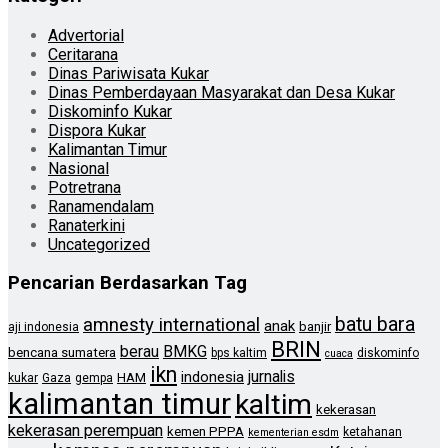
Advertorial
Ceritarana
Dinas Pariwisata Kukar
Dinas Pemberdayaan Masyarakat dan Desa Kukar
Diskominfo Kukar
Dispora Kukar
Kalimantan Timur
Nasional
Potretrana
Ranamendalam
Ranaterkini
Uncategorized
Pencarian Berdasarkan Tag
batu bara
amnesty international
anak
banjir
aji indonesia
BRIN
berau
BMKG
bencana sumatera
bps kaltim
diskominfo
cuaca
ikn
jurnalis
indonesia
HAM
kukar
Gaza
gempa
kalimantan timur
kaltim
kekerasan
kekerasan perempuan
kemen PPPA
ketahanan
kementerian esdm