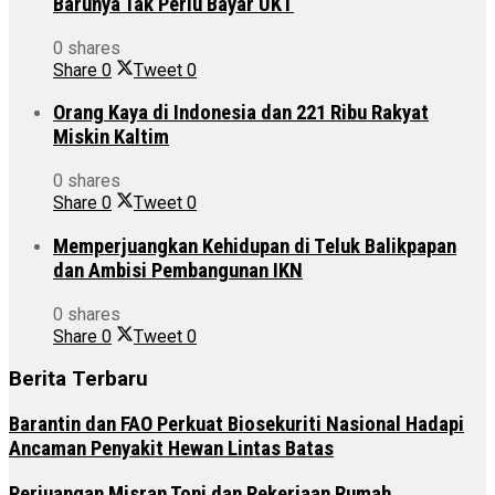
Barunya Tak Perlu Bayar UKT
0 shares
Share
0
Tweet
0
Orang Kaya di Indonesia dan 221 Ribu Rakyat
Miskin Kaltim
0 shares
Share
0
Tweet
0
Memperjuangkan Kehidupan di Teluk Balikpapan
dan Ambisi Pembangunan IKN
0 shares
Share
0
Tweet
0
Berita Terbaru
Barantin dan FAO Perkuat Biosekuriti Nasional Hadapi
Ancaman Penyakit Hewan Lintas Batas
Perjuangan Misran Toni dan Pekerjaan Rumah