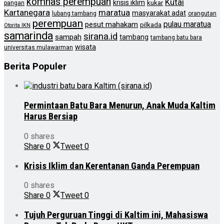
komnas perempuan
Kutai
krisis iklim
kukar
pangan
Kartanegara
maratua
masyarakat adat
lubang tambang
orangutan
perempuan
pulau maratua
pesut mahakam
pilkada
Otorita IKN
samarinda
sirana.id
sampah
tambang
tambang batu bara
wisata
universitas mulawarman
Berita Populer
Permintaan Batu Bara Menurun, Anak Muda Kaltim
Harus Bersiap
0 shares
Share
0
Tweet
0
Krisis Iklim dan Kerentanan Ganda Perempuan
0 shares
Share
0
Tweet
0
Tujuh Perguruan Tinggi di Kaltim ini, Mahasiswa