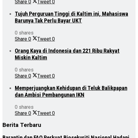
Share
0
Tweet
0
Tujuh Perguruan Tinggi di Kaltim ini, Mahasiswa
Barunya Tak Perlu Bayar UKT
0 shares
Share
0
Tweet
0
Orang Kaya di Indonesia dan 221 Ribu Rakyat
Miskin Kaltim
0 shares
Share
0
Tweet
0
Memperjuangkan Kehidupan di Teluk Balikpapan
dan Ambisi Pembangunan IKN
0 shares
Share
0
Tweet
0
Berita Terbaru
Barantin dan FAO Perkuat Biosekuriti Nasional Hadapi