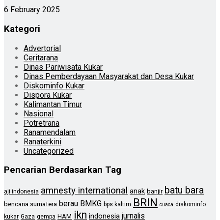
6 February 2025
Kategori
Advertorial
Ceritarana
Dinas Pariwisata Kukar
Dinas Pemberdayaan Masyarakat dan Desa Kukar
Diskominfo Kukar
Dispora Kukar
Kalimantan Timur
Nasional
Potretrana
Ranamendalam
Ranaterkini
Uncategorized
Pencarian Berdasarkan Tag
batu bara
amnesty international
anak
banjir
aji indonesia
BRIN
berau
BMKG
bencana sumatera
bps kaltim
diskominfo
cuaca
ikn
jurnalis
indonesia
HAM
kukar
Gaza
gempa