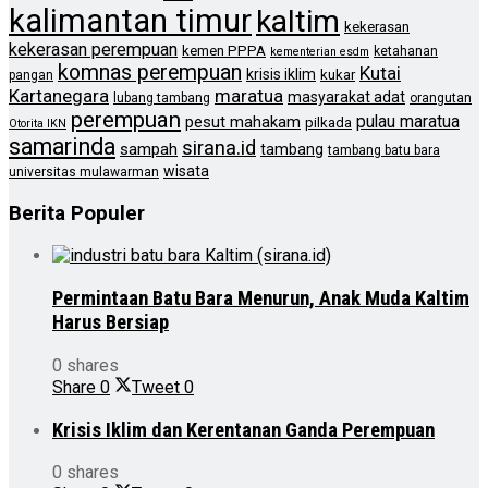
kalimantan timur
kaltim
kekerasan
kekerasan perempuan
kemen PPPA
ketahanan
kementerian esdm
komnas perempuan
Kutai
krisis iklim
kukar
pangan
Kartanegara
maratua
masyarakat adat
lubang tambang
orangutan
perempuan
pulau maratua
pesut mahakam
pilkada
Otorita IKN
samarinda
sirana.id
sampah
tambang
tambang batu bara
wisata
universitas mulawarman
Berita Populer
Permintaan Batu Bara Menurun, Anak Muda Kaltim
Harus Bersiap
0 shares
Share
0
Tweet
0
Krisis Iklim dan Kerentanan Ganda Perempuan
0 shares