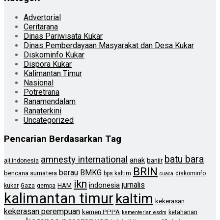
Advertorial
Ceritarana
Dinas Pariwisata Kukar
Dinas Pemberdayaan Masyarakat dan Desa Kukar
Diskominfo Kukar
Dispora Kukar
Kalimantan Timur
Nasional
Potretrana
Ranamendalam
Ranaterkini
Uncategorized
Pencarian Berdasarkan Tag
batu bara
amnesty international
anak
banjir
aji indonesia
BRIN
berau
BMKG
bencana sumatera
bps kaltim
diskominfo
cuaca
ikn
jurnalis
indonesia
HAM
kukar
Gaza
gempa
kalimantan timur
kaltim
kekerasan
kekerasan perempuan
kemen PPPA
ketahanan
kementerian esdm