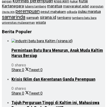
komnas perempuan
Kutai
krisis iklim
kukar
pangan
Kartanegara
maratua
masyarakat adat
lubang tambang
orangutan
perempuan
pulau maratua
pesut mahakam
pilkada
Otorita IKN
samarinda
sirana.id
sampah
tambang
tambang batu bara
wisata
universitas mulawarman
Berita Populer
Permintaan Batu Bara Menurun, Anak Muda Kaltim
Harus Bersiap
0 shares
Share
0
Tweet
0
Krisis Iklim dan Kerentanan Ganda Perempuan
0 shares
Share
0
Tweet
0
Tujuh Perguruan Tinggi di Kaltim ini, Mahasiswa