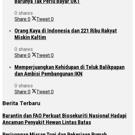
Barunya Tak Perlu Bayar UKT
0 shares
Share
0
Tweet
0
Orang Kaya di Indonesia dan 221 Ribu Rakyat
Miskin Kaltim
0 shares
Share
0
Tweet
0
Memperjuangkan Kehidupan di Teluk Balikpapan
dan Ambisi Pembangunan IKN
0 shares
Share
0
Tweet
0
Berita Terbaru
Barantin dan FAO Perkuat Biosekuriti Nasional Hadapi
Ancaman Penyakit Hewan Lintas Batas
Perjuangan Misran Toni dan Pekerjaan Rumah