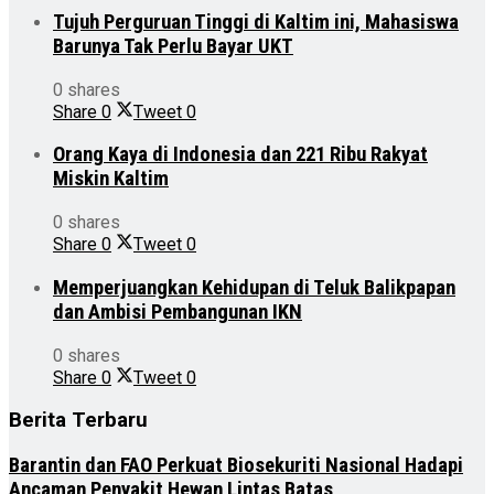
Tujuh Perguruan Tinggi di Kaltim ini, Mahasiswa
Barunya Tak Perlu Bayar UKT
0 shares
Share
0
Tweet
0
Orang Kaya di Indonesia dan 221 Ribu Rakyat
Miskin Kaltim
0 shares
Share
0
Tweet
0
Memperjuangkan Kehidupan di Teluk Balikpapan
dan Ambisi Pembangunan IKN
0 shares
Share
0
Tweet
0
Berita Terbaru
Barantin dan FAO Perkuat Biosekuriti Nasional Hadapi
Ancaman Penyakit Hewan Lintas Batas