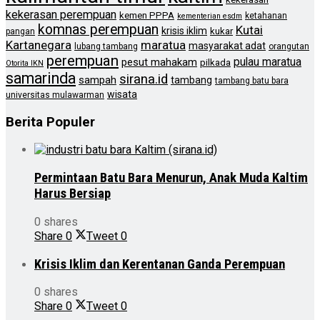
kekerasan perempuan
kemen PPPA
ketahanan
kementerian esdm
komnas perempuan
Kutai
krisis iklim
kukar
pangan
Kartanegara
maratua
masyarakat adat
lubang tambang
orangutan
perempuan
pulau maratua
pesut mahakam
pilkada
Otorita IKN
samarinda
sirana.id
sampah
tambang
tambang batu bara
wisata
universitas mulawarman
Berita Populer
Permintaan Batu Bara Menurun, Anak Muda Kaltim
Harus Bersiap
0 shares
Share
0
Tweet
0
Krisis Iklim dan Kerentanan Ganda Perempuan
0 shares
Share
0
Tweet
0