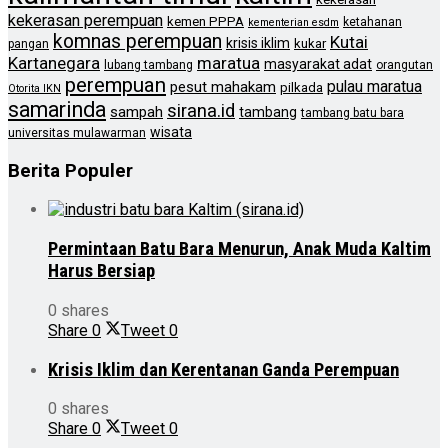
kekerasan perempuan
kemen PPPA
ketahanan
kementerian esdm
komnas perempuan
Kutai
krisis iklim
kukar
pangan
Kartanegara
maratua
masyarakat adat
lubang tambang
orangutan
perempuan
pulau maratua
pesut mahakam
pilkada
Otorita IKN
samarinda
sirana.id
sampah
tambang
tambang batu bara
wisata
universitas mulawarman
Berita Populer
Permintaan Batu Bara Menurun, Anak Muda Kaltim
Harus Bersiap
0 shares
Share
0
Tweet
0
Krisis Iklim dan Kerentanan Ganda Perempuan
0 shares
Share
0
Tweet
0