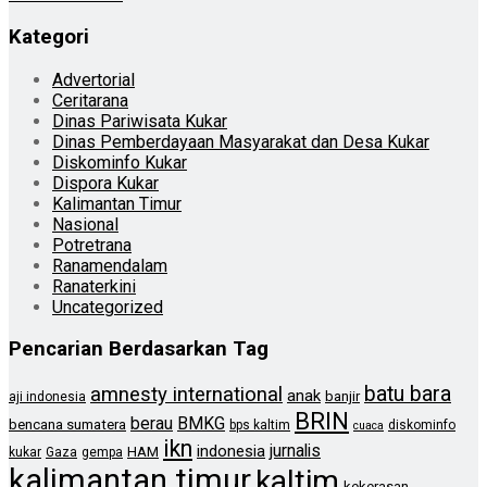
Kategori
Advertorial
Ceritarana
Dinas Pariwisata Kukar
Dinas Pemberdayaan Masyarakat dan Desa Kukar
Diskominfo Kukar
Dispora Kukar
Kalimantan Timur
Nasional
Potretrana
Ranamendalam
Ranaterkini
Uncategorized
Pencarian Berdasarkan Tag
batu bara
amnesty international
anak
banjir
aji indonesia
BRIN
berau
BMKG
bencana sumatera
bps kaltim
diskominfo
cuaca
ikn
jurnalis
indonesia
HAM
kukar
Gaza
gempa
kalimantan timur
kaltim
kekerasan