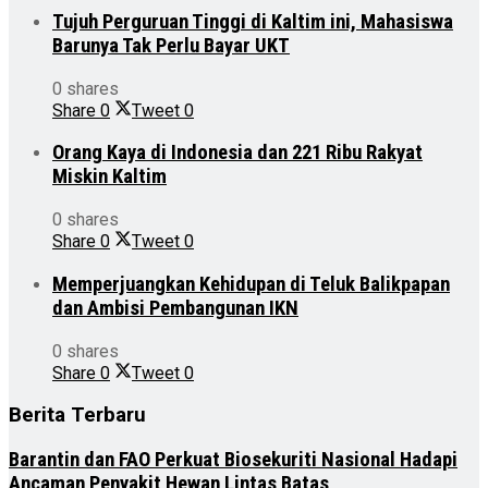
Tujuh Perguruan Tinggi di Kaltim ini, Mahasiswa
Barunya Tak Perlu Bayar UKT
0 shares
Share
0
Tweet
0
Orang Kaya di Indonesia dan 221 Ribu Rakyat
Miskin Kaltim
0 shares
Share
0
Tweet
0
Memperjuangkan Kehidupan di Teluk Balikpapan
dan Ambisi Pembangunan IKN
0 shares
Share
0
Tweet
0
Berita Terbaru
Barantin dan FAO Perkuat Biosekuriti Nasional Hadapi
Ancaman Penyakit Hewan Lintas Batas