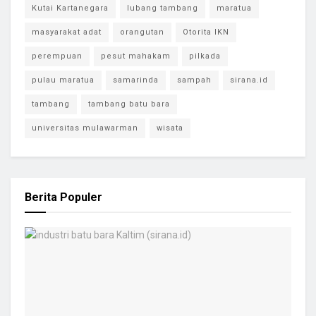
Kutai Kartanegara
lubang tambang
maratua
masyarakat adat
orangutan
Otorita IKN
perempuan
pesut mahakam
pilkada
pulau maratua
samarinda
sampah
sirana.id
tambang
tambang batu bara
universitas mulawarman
wisata
Berita Populer