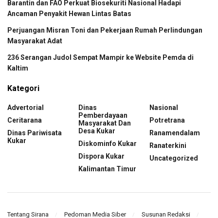
Barantin dan FAO Perkuat Biosekuriti Nasional Hadapi
Ancaman Penyakit Hewan Lintas Batas
Perjuangan Misran Toni dan Pekerjaan Rumah Perlindungan
Masyarakat Adat
236 Serangan Judol Sempat Mampir ke Website Pemda di
Kaltim
Kategori
Advertorial
Dinas
Nasional
Pemberdayaan
Ceritarana
Potretrana
Masyarakat Dan
Desa Kukar
Dinas Pariwisata
Ranamendalam
Kukar
Diskominfo Kukar
Ranaterkini
Dispora Kukar
Uncategorized
Kalimantan Timur
Tentang Sirana
Pedoman Media Siber
Susunan Redaksi