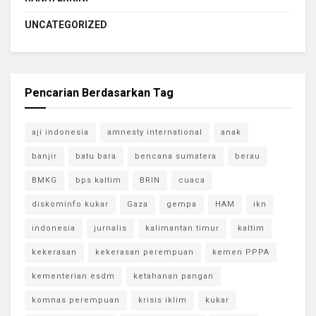
UNCATEGORIZED
Pencarian Berdasarkan Tag
aji indonesia
amnesty international
anak
banjir
batu bara
bencana sumatera
berau
BMKG
bps kaltim
BRIN
cuaca
diskominfo kukar
Gaza
gempa
HAM
ikn
indonesia
jurnalis
kalimantan timur
kaltim
kekerasan
kekerasan perempuan
kemen PPPA
kementerian esdm
ketahanan pangan
komnas perempuan
krisis iklim
kukar