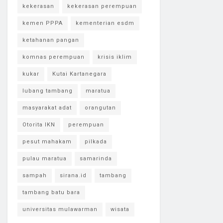
kekerasan
kekerasan perempuan
kemen PPPA
kementerian esdm
ketahanan pangan
komnas perempuan
krisis iklim
kukar
Kutai Kartanegara
lubang tambang
maratua
masyarakat adat
orangutan
Otorita IKN
perempuan
pesut mahakam
pilkada
pulau maratua
samarinda
sampah
sirana.id
tambang
tambang batu bara
universitas mulawarman
wisata