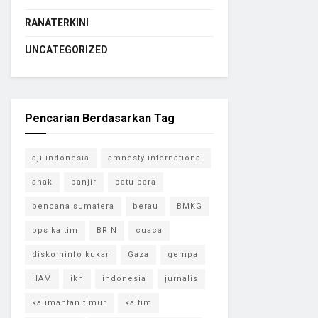
RANATERKINI
UNCATEGORIZED
Pencarian Berdasarkan Tag
aji indonesia
amnesty international
anak
banjir
batu bara
bencana sumatera
berau
BMKG
bps kaltim
BRIN
cuaca
diskominfo kukar
Gaza
gempa
HAM
ikn
indonesia
jurnalis
kalimantan timur
kaltim