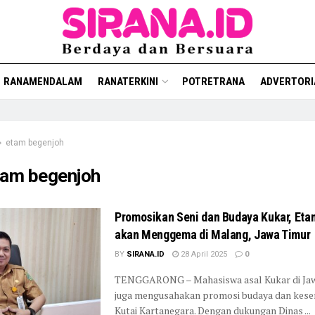
RANAMENDALAM
RANATERKINI
POTRETRANA
ADVERTORI
etam begenjoh
tam begenjoh
Promosikan Seni dan Budaya Kukar, Eta
akan Menggema di Malang, Jawa Timur
BY
SIRANA.ID
28 April 2025
0
TENGGARONG – Mahasiswa asal Kukar di Ja
juga mengusahakan promosi budaya dan kesen
Kutai Kartanegara. Dengan dukungan Dinas ...