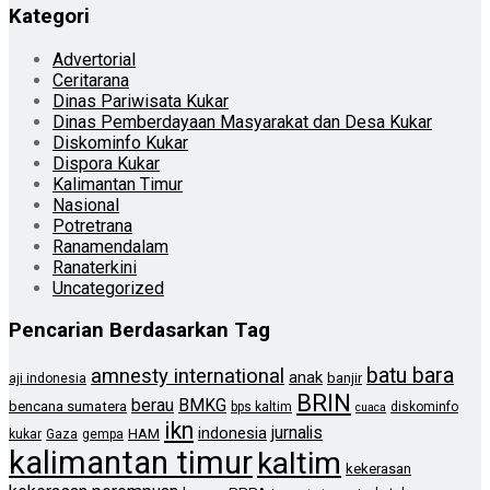
Kategori
Advertorial
Ceritarana
Dinas Pariwisata Kukar
Dinas Pemberdayaan Masyarakat dan Desa Kukar
Diskominfo Kukar
Dispora Kukar
Kalimantan Timur
Nasional
Potretrana
Ranamendalam
Ranaterkini
Uncategorized
Pencarian Berdasarkan Tag
batu bara
amnesty international
anak
banjir
aji indonesia
BRIN
berau
BMKG
bencana sumatera
bps kaltim
diskominfo
cuaca
ikn
jurnalis
indonesia
HAM
kukar
Gaza
gempa
kalimantan timur
kaltim
kekerasan