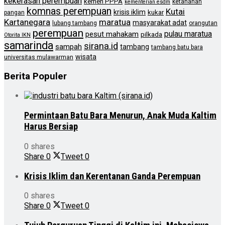
kekerasan perempuan
kemen PPPA
ketahanan
kementerian esdm
komnas perempuan
Kutai
krisis iklim
kukar
pangan
Kartanegara
maratua
masyarakat adat
lubang tambang
orangutan
perempuan
pulau maratua
pesut mahakam
pilkada
Otorita IKN
samarinda
sirana.id
sampah
tambang
tambang batu bara
wisata
universitas mulawarman
Berita Populer
Permintaan Batu Bara Menurun, Anak Muda Kaltim
Harus Bersiap
0 shares
Share
0
Tweet
0
Krisis Iklim dan Kerentanan Ganda Perempuan
0 shares
Share
0
Tweet
0