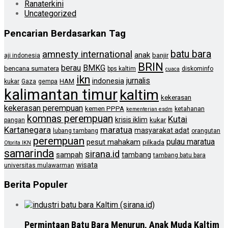
Ranaterkini
Uncategorized
Pencarian Berdasarkan Tag
batu bara
amnesty international
anak
banjir
aji indonesia
BRIN
berau
BMKG
bencana sumatera
bps kaltim
diskominfo
cuaca
ikn
jurnalis
indonesia
HAM
kukar
Gaza
gempa
kalimantan timur
kaltim
kekerasan
kekerasan perempuan
kemen PPPA
ketahanan
kementerian esdm
komnas perempuan
Kutai
krisis iklim
kukar
pangan
Kartanegara
maratua
masyarakat adat
lubang tambang
orangutan
perempuan
pulau maratua
pesut mahakam
pilkada
Otorita IKN
samarinda
sirana.id
sampah
tambang
tambang batu bara
wisata
universitas mulawarman
Berita Populer
Permintaan Batu Bara Menurun, Anak Muda Kaltim