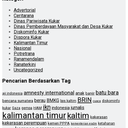
Advertorial
Ceritarana
Dinas Pariwisata Kukar
Dinas Pemberdayaan Masyarakat dan Desa Kukar
Diskominfo Kukar
Dispora Kukar
Kalimantan Timur
Nasional
Potretrana
Ranamendalam
Ranaterkini
Uncategorized
Pencarian Berdasarkan Tag
batu bara
amnesty international
anak
banjir
aji indonesia
BRIN
berau
BMKG
bencana sumatera
bps kaltim
diskominfo
cuaca
ikn
jurnalis
indonesia
HAM
kukar
Gaza
gempa
kalimantan timur
kaltim
kekerasan
kekerasan perempuan
kemen PPPA
ketahanan
kementerian esdm