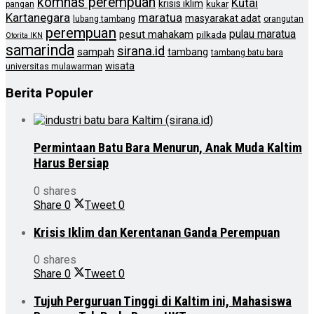
komnas perempuan
Kutai
krisis iklim
kukar
pangan
Kartanegara
maratua
masyarakat adat
lubang tambang
orangutan
perempuan
pulau maratua
pesut mahakam
pilkada
Otorita IKN
samarinda
sirana.id
sampah
tambang
tambang batu bara
wisata
universitas mulawarman
Berita Populer
Permintaan Batu Bara Menurun, Anak Muda Kaltim
Harus Bersiap
0 shares
Share
0
Tweet
0
Krisis Iklim dan Kerentanan Ganda Perempuan
0 shares
Share
0
Tweet
0
Tujuh Perguruan Tinggi di Kaltim ini, Mahasiswa