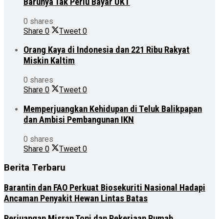
Barunya Tak Perlu Bayar UKT
0 shares
Share
0
Tweet
0
Orang Kaya di Indonesia dan 221 Ribu Rakyat
Miskin Kaltim
0 shares
Share
0
Tweet
0
Memperjuangkan Kehidupan di Teluk Balikpapan
dan Ambisi Pembangunan IKN
0 shares
Share
0
Tweet
0
Berita Terbaru
Barantin dan FAO Perkuat Biosekuriti Nasional Hadapi
Ancaman Penyakit Hewan Lintas Batas
Perjuangan Misran Toni dan Pekerjaan Rumah