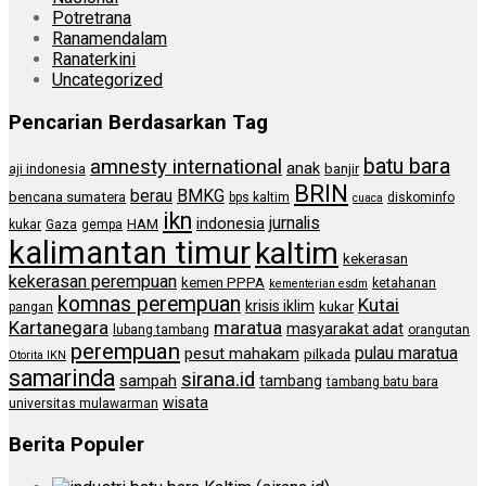
Potretrana
Ranamendalam
Ranaterkini
Uncategorized
Pencarian Berdasarkan Tag
batu bara
amnesty international
anak
banjir
aji indonesia
BRIN
berau
BMKG
bencana sumatera
bps kaltim
diskominfo
cuaca
ikn
jurnalis
indonesia
HAM
kukar
Gaza
gempa
kalimantan timur
kaltim
kekerasan
kekerasan perempuan
kemen PPPA
ketahanan
kementerian esdm
komnas perempuan
Kutai
krisis iklim
kukar
pangan
Kartanegara
maratua
masyarakat adat
lubang tambang
orangutan
perempuan
pulau maratua
pesut mahakam
pilkada
Otorita IKN
samarinda
sirana.id
sampah
tambang
tambang batu bara
wisata
universitas mulawarman
Berita Populer