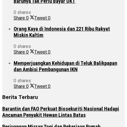
Barunya Tak Perlu Bayar UKT
0 shares
Share
0
Tweet
0
Orang Kaya di Indonesia dan 221 Ribu Rakyat
Miskin Kaltim
0 shares
Share
0
Tweet
0
Memperjuangkan Kehidupan di Teluk Balikpapan
dan Ambisi Pembangunan IKN
0 shares
Share
0
Tweet
0
Berita Terbaru
Barantin dan FAO Perkuat Biosekuriti Nasional Hadapi
Ancaman Penyakit Hewan Lintas Batas
Perjuangan Misran Toni dan Pekerjaan Rumah