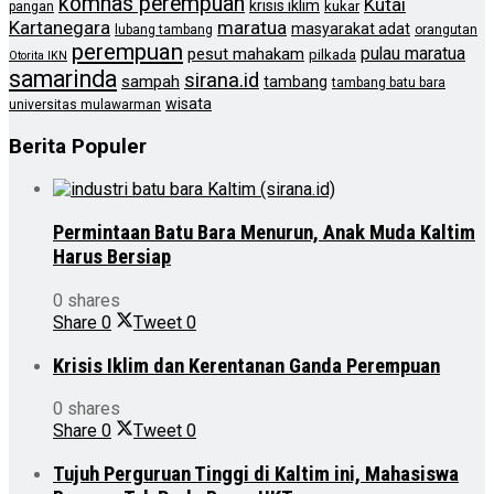
komnas perempuan
Kutai
krisis iklim
kukar
pangan
Kartanegara
maratua
masyarakat adat
lubang tambang
orangutan
perempuan
pulau maratua
pesut mahakam
pilkada
Otorita IKN
samarinda
sirana.id
sampah
tambang
tambang batu bara
wisata
universitas mulawarman
Berita Populer
Permintaan Batu Bara Menurun, Anak Muda Kaltim
Harus Bersiap
0 shares
Share
0
Tweet
0
Krisis Iklim dan Kerentanan Ganda Perempuan
0 shares
Share
0
Tweet
0
Tujuh Perguruan Tinggi di Kaltim ini, Mahasiswa