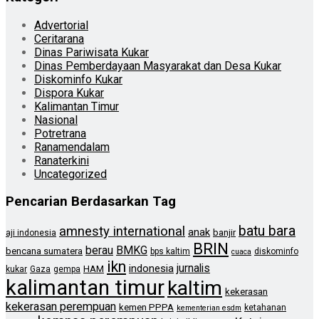
Advertorial
Ceritarana
Dinas Pariwisata Kukar
Dinas Pemberdayaan Masyarakat dan Desa Kukar
Diskominfo Kukar
Dispora Kukar
Kalimantan Timur
Nasional
Potretrana
Ranamendalam
Ranaterkini
Uncategorized
Pencarian Berdasarkan Tag
batu bara
amnesty international
anak
banjir
aji indonesia
BRIN
berau
BMKG
bencana sumatera
bps kaltim
diskominfo
cuaca
ikn
jurnalis
indonesia
HAM
kukar
Gaza
gempa
kalimantan timur
kaltim
kekerasan
kekerasan perempuan
kemen PPPA
ketahanan
kementerian esdm