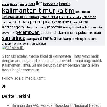
ikn
jurnalis
indonesia
HAM
kukar
Gaza
gempa
kalimantan timur
kaltim
kekerasan
kekerasan perempuan
kemen PPPA
ketahanan
kementerian esdm
komnas perempuan
Kutai
krisis iklim
kukar
pangan
Kartanegara
maratua
masyarakat adat
lubang tambang
orangutan
perempuan
pulau maratua
pesut mahakam
pilkada
Otorita IKN
samarinda
sirana.id
sampah
tambang
tambang batu bara
wisata
universitas mulawarman
Sirana.id adalah media lokal di Kalimantan Timur yang hadir
dengan semangat edukasi dan sumber informasi bagi publik
Kalimantan Timur. Sirana berupaya memberikan ruang lebih
besar bagi perempuan.
Follow sosial media kami:
Berita Terkini
Barantin dan FAO Perkuat Biosekuriti Nasional Hadapi