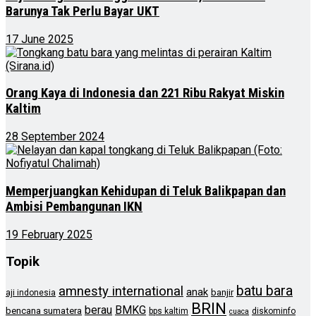
Barunya Tak Perlu Bayar UKT
17 June 2025
Orang Kaya di Indonesia dan 221 Ribu Rakyat Miskin
Kaltim
28 September 2024
Memperjuangkan Kehidupan di Teluk Balikpapan dan
Ambisi Pembangunan IKN
19 February 2025
Topik
batu bara
amnesty international
anak
banjir
aji indonesia
BRIN
berau
BMKG
bencana sumatera
bps kaltim
diskominfo
cuaca