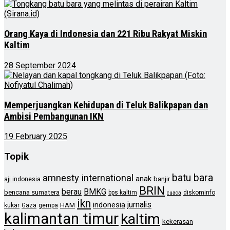
Orang Kaya di Indonesia dan 221 Ribu Rakyat Miskin
Kaltim
28 September 2024
Memperjuangkan Kehidupan di Teluk Balikpapan dan
Ambisi Pembangunan IKN
19 February 2025
Topik
batu bara
amnesty international
anak
banjir
aji indonesia
BRIN
berau
BMKG
bencana sumatera
bps kaltim
diskominfo
cuaca
ikn
jurnalis
indonesia
HAM
kukar
Gaza
gempa
kalimantan timur
kaltim
kekerasan