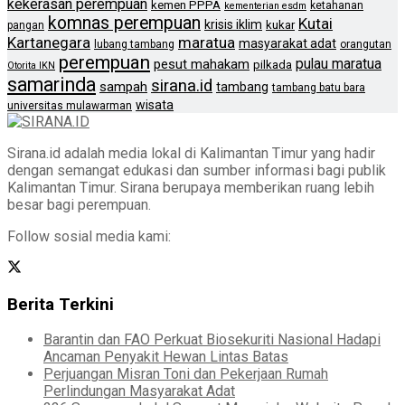
kekerasan perempuan
kemen PPPA
ketahanan
kementerian esdm
komnas perempuan
Kutai
krisis iklim
kukar
pangan
Kartanegara
maratua
masyarakat adat
lubang tambang
orangutan
perempuan
pulau maratua
pesut mahakam
pilkada
Otorita IKN
samarinda
sirana.id
sampah
tambang
tambang batu bara
wisata
universitas mulawarman
Sirana.id adalah media lokal di Kalimantan Timur yang hadir
dengan semangat edukasi dan sumber informasi bagi publik
Kalimantan Timur. Sirana berupaya memberikan ruang lebih
besar bagi perempuan.
Follow sosial media kami:
Berita Terkini
Barantin dan FAO Perkuat Biosekuriti Nasional Hadapi
Ancaman Penyakit Hewan Lintas Batas
Perjuangan Misran Toni dan Pekerjaan Rumah
Perlindungan Masyarakat Adat