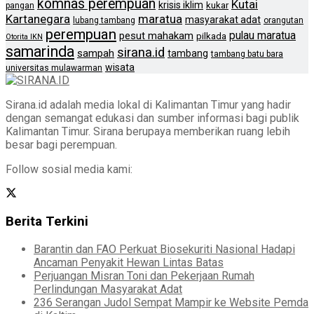
komnas perempuan
Kutai
krisis iklim
kukar
pangan
Kartanegara
maratua
masyarakat adat
lubang tambang
orangutan
perempuan
pulau maratua
pesut mahakam
pilkada
Otorita IKN
samarinda
sirana.id
sampah
tambang
tambang batu bara
wisata
universitas mulawarman
Sirana.id adalah media lokal di Kalimantan Timur yang hadir
dengan semangat edukasi dan sumber informasi bagi publik
Kalimantan Timur. Sirana berupaya memberikan ruang lebih
besar bagi perempuan.
Follow sosial media kami:
Berita Terkini
Barantin dan FAO Perkuat Biosekuriti Nasional Hadapi
Ancaman Penyakit Hewan Lintas Batas
Perjuangan Misran Toni dan Pekerjaan Rumah
Perlindungan Masyarakat Adat
236 Serangan Judol Sempat Mampir ke Website Pemda