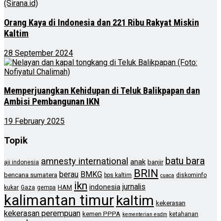
Orang Kaya di Indonesia dan 221 Ribu Rakyat Miskin
Kaltim
28 September 2024
Memperjuangkan Kehidupan di Teluk Balikpapan dan
Ambisi Pembangunan IKN
19 February 2025
Topik
batu bara
amnesty international
anak
banjir
aji indonesia
BRIN
berau
BMKG
bencana sumatera
bps kaltim
diskominfo
cuaca
ikn
jurnalis
indonesia
HAM
kukar
Gaza
gempa
kalimantan timur
kaltim
kekerasan
kekerasan perempuan
kemen PPPA
ketahanan
kementerian esdm