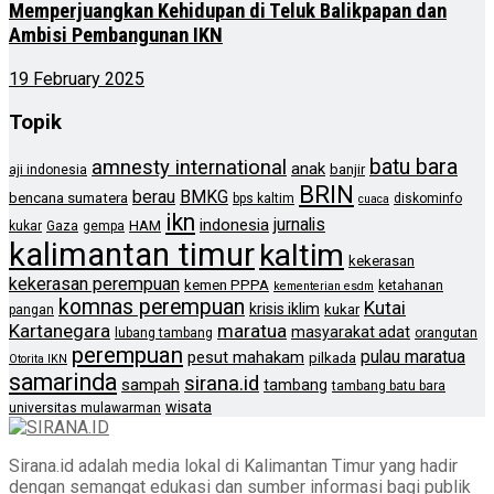
Memperjuangkan Kehidupan di Teluk Balikpapan dan
Ambisi Pembangunan IKN
19 February 2025
Topik
batu bara
amnesty international
anak
banjir
aji indonesia
BRIN
berau
BMKG
bencana sumatera
bps kaltim
diskominfo
cuaca
ikn
jurnalis
indonesia
HAM
kukar
Gaza
gempa
kalimantan timur
kaltim
kekerasan
kekerasan perempuan
kemen PPPA
ketahanan
kementerian esdm
komnas perempuan
Kutai
krisis iklim
kukar
pangan
Kartanegara
maratua
masyarakat adat
lubang tambang
orangutan
perempuan
pulau maratua
pesut mahakam
pilkada
Otorita IKN
samarinda
sirana.id
sampah
tambang
tambang batu bara
wisata
universitas mulawarman
Sirana.id adalah media lokal di Kalimantan Timur yang hadir
dengan semangat edukasi dan sumber informasi bagi publik