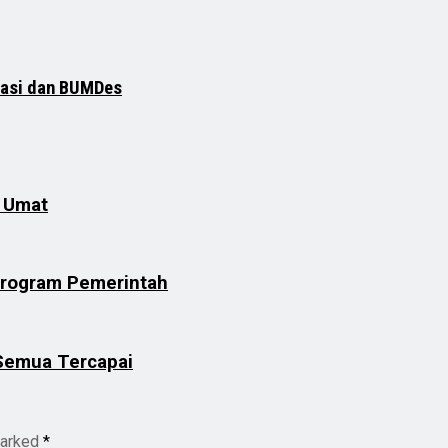
rasi dan BUMDes
n Umat
Program Pemerintah
 Semua Tercapai
marked
*