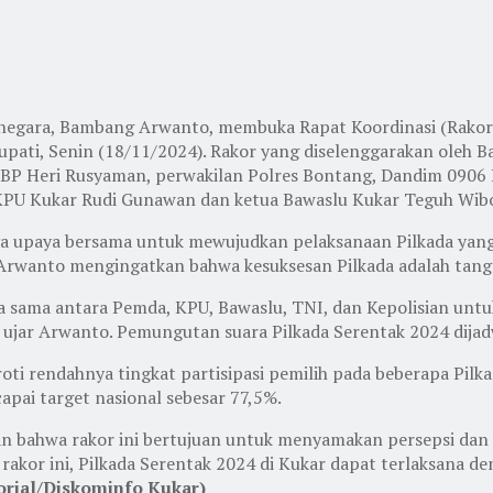
anegara, Bambang Arwanto, membuka Rapat Koordinasi (Rako
pati, Senin (18/11/2024). Rakor yang diselenggarakan oleh Ba
 AKBP Heri Rusyaman, perwakilan Polres Bontang, Dandim 0906
 KPU Kukar Rudi Gunawan dan ketua Bawaslu Kukar Teguh Wib
paya bersama untuk mewujudkan pelaksanaan Pilkada yang le
rwanto mengingatkan bahwa kesuksesan Pilkada adalah tang
 sama antara Pemda, KPU, Bawaslu, TNI, dan Kepolisian untu
,” ujar Arwanto. Pemungutan suara Pilkada Serentak 2024 dij
 rendahnya tingkat partisipasi pemilih pada beberapa Pilka
apai target nasional sebesar 77,5%.
kan bahwa rakor ini bertujuan untuk menyamakan persepsi da
kor ini, Pilkada Serentak 2024 di Kukar dapat terlaksana deng
orial/Diskominfo Kukar)