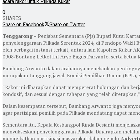
acara rakor untuk Pilkada Kukar
0
SHARES
Share on Facebook
Share on Twitter
Tenggarong –
Penjabat Sementara (Pjs) Bupati Kutai Kart
penyelenggaraan Pilkada Serentak 2024, di Pendopo Wakil Bu
oleh berbagai instansi terkait, antara lain Kapolres Kukar
0908/Bontang Letkol Inf Aryo Bagus Daryanto, serta ketua
Bambang Arwanto dalam arahannya menekankan pentingnya u
merupakan tanggung jawab Komisi Pemilihan Umum (KPU), A
“Rakor ini diharapkan dapat mempererat hubungan dan kerja
kondusif, dan sesuai dengan tahapan yang telah ditetapkan
Dalam kesempatan tersebut, Bambang Arwanto juga menyoroti
agar partisipasi pemilih pada Pilkada mendatang dapat menc
Sementara itu, Kepala Kesbangpol Rinda Desianti menjelas
menyukseskan penyelenggaraan Pilkada. Diharapkan melalui ra
meningkatkan partisipasi masyarakat dalam pemilu.
(advert