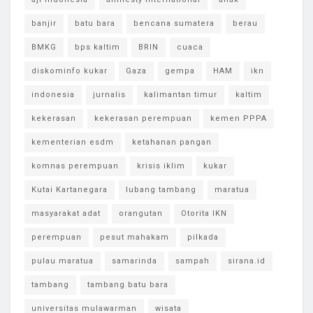
banjir
batu bara
bencana sumatera
berau
BMKG
bps kaltim
BRIN
cuaca
diskominfo kukar
Gaza
gempa
HAM
ikn
indonesia
jurnalis
kalimantan timur
kaltim
kekerasan
kekerasan perempuan
kemen PPPA
kementerian esdm
ketahanan pangan
komnas perempuan
krisis iklim
kukar
Kutai Kartanegara
lubang tambang
maratua
masyarakat adat
orangutan
Otorita IKN
perempuan
pesut mahakam
pilkada
pulau maratua
samarinda
sampah
sirana.id
tambang
tambang batu bara
universitas mulawarman
wisata