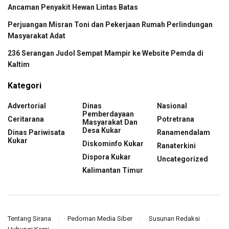
Ancaman Penyakit Hewan Lintas Batas
Perjuangan Misran Toni dan Pekerjaan Rumah Perlindungan
Masyarakat Adat
236 Serangan Judol Sempat Mampir ke Website Pemda di
Kaltim
Kategori
Advertorial
Dinas
Nasional
Pemberdayaan
Ceritarana
Potretrana
Masyarakat Dan
Desa Kukar
Dinas Pariwisata
Ranamendalam
Kukar
Diskominfo Kukar
Ranaterkini
Dispora Kukar
Uncategorized
Kalimantan Timur
Tentang Sirana
Pedoman Media Siber
Susunan Redaksi