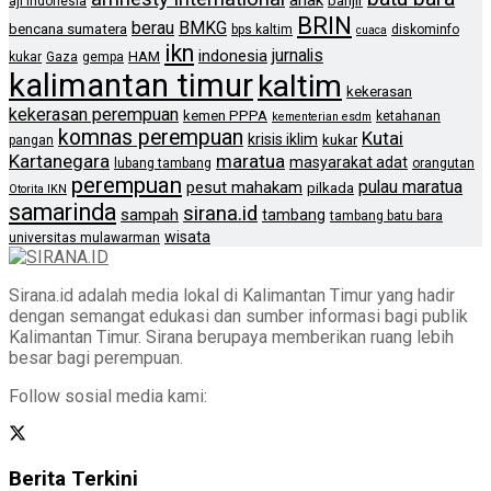
anak
banjir
aji indonesia
BRIN
berau
BMKG
bencana sumatera
bps kaltim
diskominfo
cuaca
ikn
jurnalis
indonesia
HAM
kukar
Gaza
gempa
kalimantan timur
kaltim
kekerasan
kekerasan perempuan
kemen PPPA
ketahanan
kementerian esdm
komnas perempuan
Kutai
krisis iklim
kukar
pangan
Kartanegara
maratua
masyarakat adat
lubang tambang
orangutan
perempuan
pulau maratua
pesut mahakam
pilkada
Otorita IKN
samarinda
sirana.id
sampah
tambang
tambang batu bara
wisata
universitas mulawarman
Sirana.id adalah media lokal di Kalimantan Timur yang hadir
dengan semangat edukasi dan sumber informasi bagi publik
Kalimantan Timur. Sirana berupaya memberikan ruang lebih
besar bagi perempuan.
Follow sosial media kami:
Berita Terkini