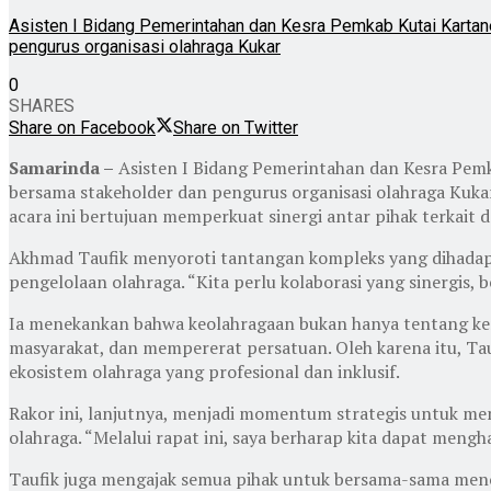
Asisten I Bidang Pemerintahan dan Kesra Pemkab Kutai Kartan
pengurus organisasi olahraga Kukar
0
SHARES
Share on Facebook
Share on Twitter
Samarinda –
Asisten I Bidang Pemerintahan dan Kesra Pemk
bersama stakeholder dan pengurus organisasi olahraga Kukar
acara ini bertujuan memperkuat sinergi antar pihak terkait
Akhmad Taufik menyoroti tantangan kompleks yang dihadapi s
pengelolaan olahraga. “Kita perlu kolaborasi yang sinergis
Ia menekankan bahwa keolahragaan bukan hanya tentang kem
masyarakat, dan mempererat persatuan. Oleh karena itu, Ta
ekosistem olahraga yang profesional dan inklusif.
Rakor ini, lanjutnya, menjadi momentum strategis untuk 
olahraga. “Melalui rapat ini, saya berharap kita dapat meng
Taufik juga mengajak semua pihak untuk bersama-sama menci