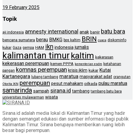
19 February 2025
Topik
batu bara
amnesty international
anak
banjir
aji indonesia
BRIN
berau
BMKG
bencana sumatera
bps kaltim
diskominfo
cuaca
ikn
jurnalis
indonesia
HAM
kukar
Gaza
gempa
kalimantan timur
kaltim
kekerasan
kekerasan perempuan
kemen PPPA
ketahanan
kementerian esdm
komnas perempuan
Kutai
krisis iklim
kukar
pangan
Kartanegara
maratua
masyarakat adat
lubang tambang
orangutan
perempuan
pulau maratua
pesut mahakam
pilkada
Otorita IKN
samarinda
sirana.id
sampah
tambang
tambang batu bara
wisata
universitas mulawarman
Sirana.id adalah media lokal di Kalimantan Timur yang hadir
dengan semangat edukasi dan sumber informasi bagi publik
Kalimantan Timur. Sirana berupaya memberikan ruang lebih
besar bagi perempuan.