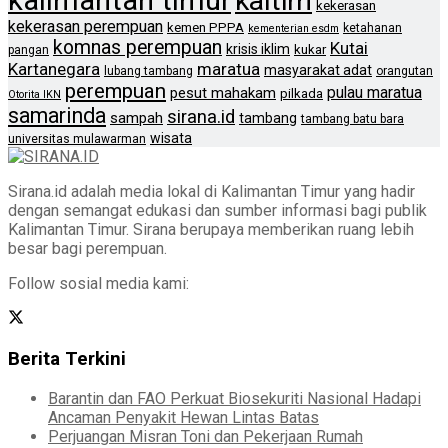
kalimantan timur
kaltim
kekerasan
kekerasan perempuan
kemen PPPA
ketahanan
kementerian esdm
komnas perempuan
Kutai
krisis iklim
kukar
pangan
Kartanegara
maratua
masyarakat adat
lubang tambang
orangutan
perempuan
pulau maratua
pesut mahakam
pilkada
Otorita IKN
samarinda
sirana.id
sampah
tambang
tambang batu bara
wisata
universitas mulawarman
Sirana.id adalah media lokal di Kalimantan Timur yang hadir
dengan semangat edukasi dan sumber informasi bagi publik
Kalimantan Timur. Sirana berupaya memberikan ruang lebih
besar bagi perempuan.
Follow sosial media kami:
Berita Terkini
Barantin dan FAO Perkuat Biosekuriti Nasional Hadapi
Ancaman Penyakit Hewan Lintas Batas
Perjuangan Misran Toni dan Pekerjaan Rumah