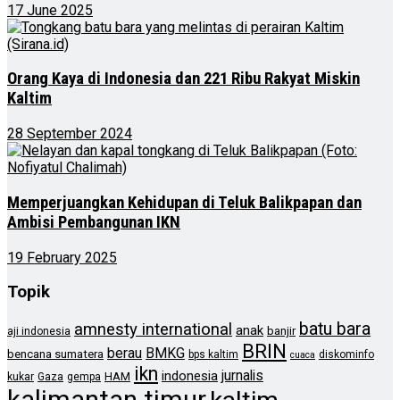
17 June 2025
Orang Kaya di Indonesia dan 221 Ribu Rakyat Miskin
Kaltim
28 September 2024
Memperjuangkan Kehidupan di Teluk Balikpapan dan
Ambisi Pembangunan IKN
19 February 2025
Topik
batu bara
amnesty international
anak
banjir
aji indonesia
BRIN
berau
BMKG
bencana sumatera
bps kaltim
diskominfo
cuaca
ikn
jurnalis
indonesia
HAM
kukar
Gaza
gempa