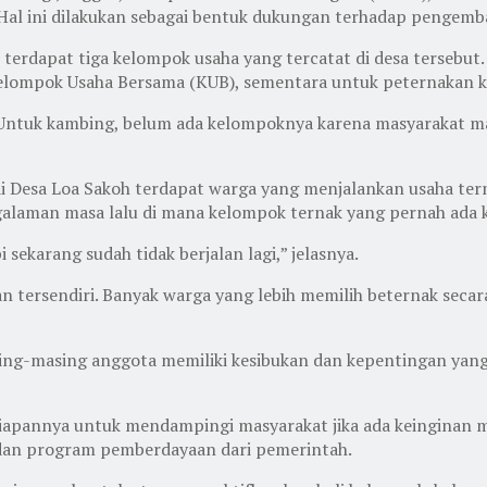
 Hal ini dilakukan sebagai bentuk dukungan terhadap pengemb
i terdapat tiga kelompok usaha yang tercatat di desa tersebu
 Kelompok Usaha Bersama (KUB), sementara untuk peternakan
. Untuk kambing, belum ada kelompoknya karena masyarakat ma
 di Desa Loa Sakoh terdapat warga yang menjalankan usaha t
alaman masa lalu di mana kelompok ternak yang pernah ada kin
ekarang sudah tidak berjalan lagi,” jelasnya.
 tersendiri. Banyak warga yang lebih memilih beternak secara
ing-masing anggota memiliki kesibukan dan kepentingan yang
iapannya untuk mendampingi masyarakat jika ada keinginan 
dan program pemberdayaan dari pemerintah.