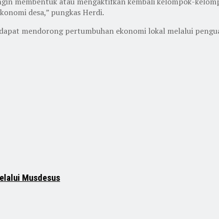
ingin membentuk atau mengaktifkan kembali kelompok-kelomp
konomi desa,” pungkas Herdi.
dapat mendorong pertumbuhan ekonomi lokal melalui penguat
elalui Musdesus