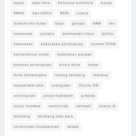
banjir
batu bara
bencana sumatera
berau
BMKG
bps kaltim
BRIN
cuaca
diskominfo kukar
Gaza
gempa
HAM
ikn
indonesia
jurnalis
kalimantan timur
kaltim
kekerasan
kekerasan perempuan
kemen PPPA
kementerian esdm
ketahanan pangan
komnas perempuan
krisis iklim
kukar
Kutai Kartanegara
lubang tambang
maratua
masyarakat adat
orangutan
Otorita IKN
perempuan
pesut mahakam
pilkada
pulau maratua
samarinda
sampah
sirana.id
tambang
tambang batu bara
universitas mulawarman
wisata