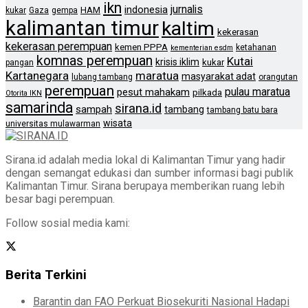
ikn
jurnalis
indonesia
HAM
kukar
Gaza
gempa
kalimantan timur
kaltim
kekerasan
kekerasan perempuan
kemen PPPA
ketahanan
kementerian esdm
komnas perempuan
Kutai
krisis iklim
kukar
pangan
Kartanegara
maratua
masyarakat adat
lubang tambang
orangutan
perempuan
pulau maratua
pesut mahakam
pilkada
Otorita IKN
samarinda
sirana.id
sampah
tambang
tambang batu bara
wisata
universitas mulawarman
Sirana.id adalah media lokal di Kalimantan Timur yang hadir
dengan semangat edukasi dan sumber informasi bagi publik
Kalimantan Timur. Sirana berupaya memberikan ruang lebih
besar bagi perempuan.
Follow sosial media kami:
Berita Terkini
Barantin dan FAO Perkuat Biosekuriti Nasional Hadapi