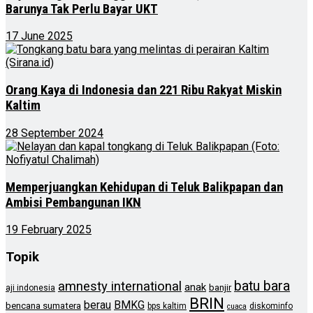
Barunya Tak Perlu Bayar UKT
17 June 2025
Orang Kaya di Indonesia dan 221 Ribu Rakyat Miskin
Kaltim
28 September 2024
Memperjuangkan Kehidupan di Teluk Balikpapan dan
Ambisi Pembangunan IKN
19 February 2025
Topik
batu bara
amnesty international
anak
banjir
aji indonesia
BRIN
berau
BMKG
bencana sumatera
bps kaltim
diskominfo
cuaca