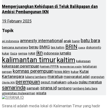
Memperjuangkan Kehidupan di Teluk Balikpapan dan
Ambisi Pembangunan IKN
19 February 2025
Topik
batu bara
amnesty international
anak
banjir
aji indonesia
BRIN
berau
BMKG
bencana sumatera
bps kaltim
diskominfo
cuaca
ikn
jurnalis
indonesia
HAM
kukar
Gaza
gempa
kalimantan timur
kaltim
kekerasan
kekerasan perempuan
kemen PPPA
ketahanan
kementerian esdm
komnas perempuan
Kutai
krisis iklim
kukar
pangan
Kartanegara
maratua
masyarakat adat
lubang tambang
orangutan
perempuan
pulau maratua
pesut mahakam
pilkada
Otorita IKN
samarinda
sirana.id
sampah
tambang
tambang batu bara
wisata
universitas mulawarman
Sirana.id adalah media lokal di Kalimantan Timur yang hadir