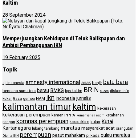
Kaltim
28 September 2024
Memperjuangkan Kehidupan di Teluk Balikpapan dan
Ambisi Pembangunan IKN
19 February 2025
Topik
batu bara
amnesty international
anak
banjir
aji indonesia
BRIN
berau
BMKG
bencana sumatera
bps kaltim
diskominfo
cuaca
ikn
jurnalis
indonesia
HAM
kukar
Gaza
gempa
kalimantan timur
kaltim
kekerasan
kekerasan perempuan
kemen PPPA
ketahanan
kementerian esdm
komnas perempuan
Kutai
krisis iklim
kukar
pangan
Kartanegara
maratua
masyarakat adat
lubang tambang
orangutan
perempuan
pulau maratua
pesut mahakam
pilkada
Otorita IKN