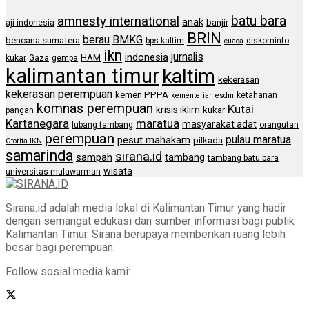
batu bara
amnesty international
anak
banjir
aji indonesia
BRIN
berau
BMKG
bencana sumatera
bps kaltim
diskominfo
cuaca
ikn
jurnalis
indonesia
HAM
kukar
Gaza
gempa
kalimantan timur
kaltim
kekerasan
kekerasan perempuan
kemen PPPA
ketahanan
kementerian esdm
komnas perempuan
Kutai
krisis iklim
kukar
pangan
Kartanegara
maratua
masyarakat adat
lubang tambang
orangutan
perempuan
pulau maratua
pesut mahakam
pilkada
Otorita IKN
samarinda
sirana.id
sampah
tambang
tambang batu bara
wisata
universitas mulawarman
Sirana.id adalah media lokal di Kalimantan Timur yang hadir
dengan semangat edukasi dan sumber informasi bagi publik
Kalimantan Timur. Sirana berupaya memberikan ruang lebih
besar bagi perempuan.
Follow sosial media kami: