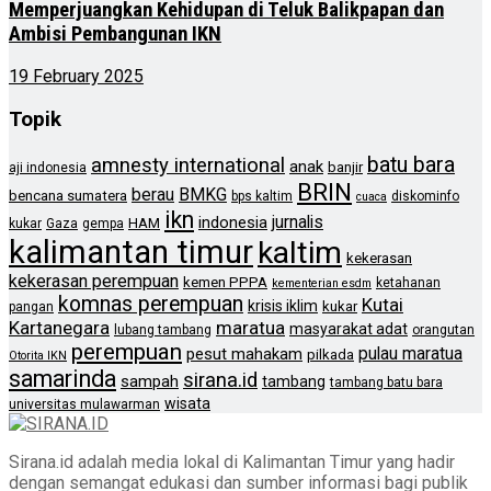
Memperjuangkan Kehidupan di Teluk Balikpapan dan
Ambisi Pembangunan IKN
19 February 2025
Topik
batu bara
amnesty international
anak
banjir
aji indonesia
BRIN
berau
BMKG
bencana sumatera
bps kaltim
diskominfo
cuaca
ikn
jurnalis
indonesia
HAM
kukar
Gaza
gempa
kalimantan timur
kaltim
kekerasan
kekerasan perempuan
kemen PPPA
ketahanan
kementerian esdm
komnas perempuan
Kutai
krisis iklim
kukar
pangan
Kartanegara
maratua
masyarakat adat
lubang tambang
orangutan
perempuan
pulau maratua
pesut mahakam
pilkada
Otorita IKN
samarinda
sirana.id
sampah
tambang
tambang batu bara
wisata
universitas mulawarman
Sirana.id adalah media lokal di Kalimantan Timur yang hadir
dengan semangat edukasi dan sumber informasi bagi publik