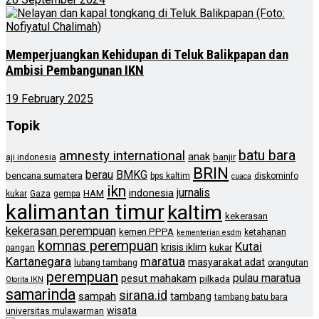
Memperjuangkan Kehidupan di Teluk Balikpapan dan
Ambisi Pembangunan IKN
19 February 2025
Topik
batu bara
amnesty international
anak
banjir
aji indonesia
BRIN
berau
BMKG
bencana sumatera
bps kaltim
diskominfo
cuaca
ikn
jurnalis
indonesia
HAM
kukar
Gaza
gempa
kalimantan timur
kaltim
kekerasan
kekerasan perempuan
kemen PPPA
ketahanan
kementerian esdm
komnas perempuan
Kutai
krisis iklim
kukar
pangan
Kartanegara
maratua
masyarakat adat
lubang tambang
orangutan
perempuan
pulau maratua
pesut mahakam
pilkada
Otorita IKN
samarinda
sirana.id
sampah
tambang
tambang batu bara
wisata
universitas mulawarman