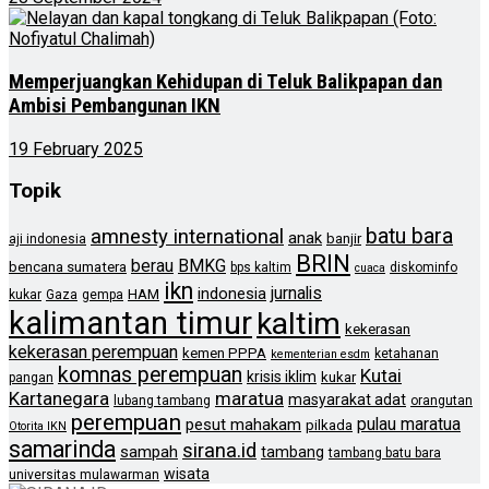
Memperjuangkan Kehidupan di Teluk Balikpapan dan
Ambisi Pembangunan IKN
19 February 2025
Topik
batu bara
amnesty international
anak
banjir
aji indonesia
BRIN
berau
BMKG
bencana sumatera
bps kaltim
diskominfo
cuaca
ikn
jurnalis
indonesia
HAM
kukar
Gaza
gempa
kalimantan timur
kaltim
kekerasan
kekerasan perempuan
kemen PPPA
ketahanan
kementerian esdm
komnas perempuan
Kutai
krisis iklim
kukar
pangan
Kartanegara
maratua
masyarakat adat
lubang tambang
orangutan
perempuan
pulau maratua
pesut mahakam
pilkada
Otorita IKN
samarinda
sirana.id
sampah
tambang
tambang batu bara
wisata
universitas mulawarman