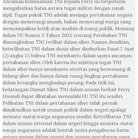
Ancaman kriminalisasi TNI kepada Ferry ini berpotensi
mengaburkan batas antara tugas militer dengan ranah
sipil. Tugas pokok TNI adalah menjaga pertahanan negara
dengan memerangi musuh, bukan memerangi warga yang
menyampaikan kritik atau analisis di ruang publik. Memang
dalam UU Nomor 3 Tahun 2025 tentang Perubahan TNI
dimungkinkan TNI terlibat dalam siber. Namun demikian,
keterlibatan TNI dalam dunia siber disebutkan Pasal 7 Ayat
(2) angka 15 bahwa TNI membantu dalam upaya ancaman
pertahanan siber. Oleh karena itu sejatinya tugas TNI
dalam siber hanya membantu otoritas yang berwenang di
bidang siber dan hanya dalam ruang lingkup pertahanan
dalam kerangka menghadapi perang. Pada titik ini,
kedatangan Dansat Siber TNI dalam urusan berkait Ferry
Irwandi dapat dikatakan menyalahi UU TNI itu sendiri.
Pelibatan TNI dalam pertahanan siber tidak pernah
dimaksudkan untuk urusan politik dalam negeri apalagi
memata-matai warga negaranya sendiri. Keterlibatan TNI
dalam urusan internal dalam negeri hingga memata-matai
warga negaranya adalah bentuk nyata pengaburan batas
antara urusan dalam negeri dan urusan pertahanan yang