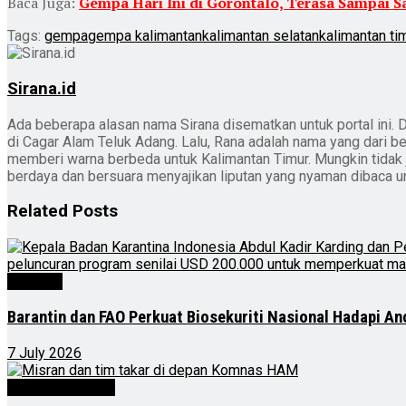
Baca Juga:
Gempa Hari Ini di Gorontalo, Terasa Sampai S
Tags:
gempa
gempa kalimantan
kalimantan selatan
kalimantan ti
Sirana.id
Ada beberapa alasan nama Sirana disematkan untuk portal ini. D
di Cagar Alam Teluk Adang. Lalu, Rana adalah nama yang dari b
memberi warna berbeda untuk Kalimantan Timur. Mungkin tidak jad
berdaya dan bersuara menyajikan liputan yang nyaman dibaca 
Related
Posts
Nasional
Barantin dan FAO Perkuat Biosekuriti Nasional Hadapi A
7 July 2026
Kalimantan Timur