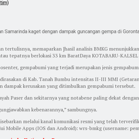
tim)
an Samarinda kaget dengan dampak guncangan gempa di Gorontalo.
an tertulisnya, memaparkan ]hasil analisis BMKG menunjukka
, atau tepatnya berlokasi 33 km BaratDaya KOTABARU-KALSEL
enter, gempabumi yang terjadi merupakan jenis gempabumi ked
 dirasakan di Kab. Tanah Bumbu intensitas II-III MMI (Getar
oran dampak kerusakan yang ditimbulkan gempabumi tersebut.
ayah Paser dan sekitarnya yang notabene paling dekat dengan
nggungjawabkan kebenarannya,” sambungnya.
sebarkan melalui kanal komunikasi resmi yang telah terverifi
lalui Mobile Apps (IOS dan Android): wrs-bmkg (username: p