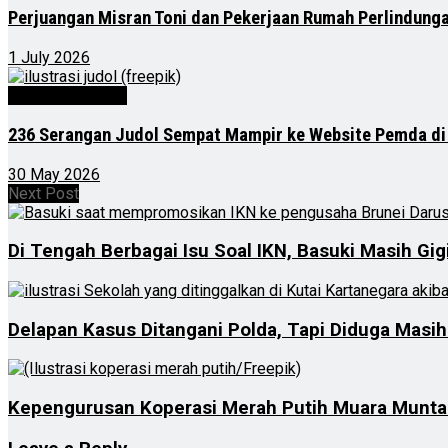
Perjuangan Misran Toni dan Pekerjaan Rumah Perlindung
1 July 2026
Kalimantan Timur
236 Serangan Judol Sempat Mampir ke Website Pemda di
30 May 2026
Next Post
Di Tengah Berbagai Isu Soal IKN, Basuki Masih G
Delapan Kasus Ditangani Polda, Tapi Diduga Masi
Kepengurusan Koperasi Merah Putih Muara Muntai I