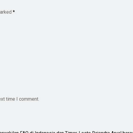
marked
*
ext time I comment.