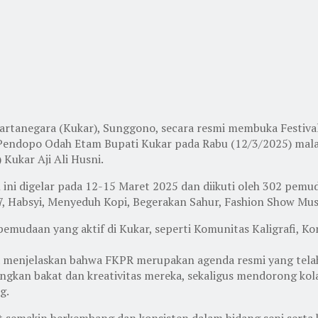
Kartanegara (Kukar), Sunggono, secara resmi membuka Festi
 Pendopo Odah Etam Bupati Kukar pada Rabu (12/3/2025) mala
Kukar Aji Ali Husni.
ni digelar pada 12-15 Maret 2025 dan diikuti oleh 302 pemud
, Habsyi, Menyeduh Kopi, Begerakan Sahur, Fashion Show Musli
epemudaan yang aktif di Kukar, seperti Komunitas Kaligrafi, 
 menjelaskan bahwa FKPR merupakan agenda resmi yang telah 
an bakat dan kreativitas mereka, sekaligus mendorong kola
g.
t semakin berkembang dan konsisten dalam bidang seni serta 