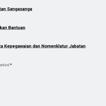
atan Sangasanga
ikan Bantuan
ta Kepegawaian dan Nomenklatur Jabatan
marked
*