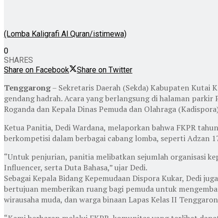
(Lomba Kaligrafi Al Quran/istimewa)
0
SHARES
Share on Facebook
Share on Twitter
Tenggarong
– Sekretaris Daerah (Sekda) Kabupaten Kutai 
gendang hadrah. Acara yang berlangsung di halaman parkir
Roganda dan Kepala Dinas Pemuda dan Olahraga (Kadispora) 
Ketua Panitia, Dedi Wardana, melaporkan bahwa FKPR tahun i
berkompetisi dalam berbagai cabang lomba, seperti Adzan 17
“Untuk penjurian, panitia melibatkan sejumlah organisasi k
Influencer, serta Duta Bahasa,” ujar Dedi.
Sebagai Kepala Bidang Kepemudaan Dispora Kukar, Dedi juga
bertujuan memberikan ruang bagi pemuda untuk mengembangk
wirausaha muda, dan warga binaan Lapas Kelas II Tenggaron
“Kami berharap melalui FKPR, komunitas yang terlibat dapa