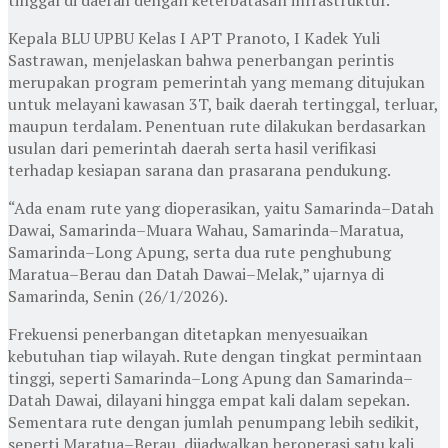
Kepala BLU UPBU Kelas I APT Pranoto, I Kadek Yuli
Sastrawan, menjelaskan bahwa penerbangan perintis
merupakan program pemerintah yang memang ditujukan
untuk melayani kawasan 3T, baik daerah tertinggal, terluar,
maupun terdalam. Penentuan rute dilakukan berdasarkan
usulan dari pemerintah daerah serta hasil verifikasi
terhadap kesiapan sarana dan prasarana pendukung.
“Ada enam rute yang dioperasikan, yaitu Samarinda–Datah
Dawai, Samarinda–Muara Wahau, Samarinda–Maratua,
Samarinda–Long Apung, serta dua rute penghubung
Maratua–Berau dan Datah Dawai–Melak,” ujarnya di
Samarinda, Senin (26/1/2026).
Frekuensi penerbangan ditetapkan menyesuaikan
kebutuhan tiap wilayah. Rute dengan tingkat permintaan
tinggi, seperti Samarinda–Long Apung dan Samarinda–
Datah Dawai, dilayani hingga empat kali dalam sepekan.
Sementara rute dengan jumlah penumpang lebih sedikit,
seperti Maratua–Berau, dijadwalkan beroperasi satu kali