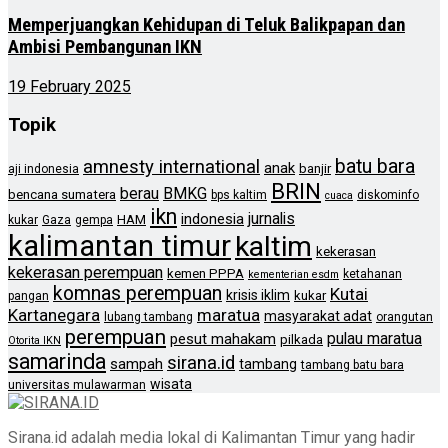
Memperjuangkan Kehidupan di Teluk Balikpapan dan
Ambisi Pembangunan IKN
19 February 2025
Topik
batu bara
amnesty international
anak
banjir
aji indonesia
BRIN
berau
BMKG
bencana sumatera
bps kaltim
diskominfo
cuaca
ikn
jurnalis
indonesia
HAM
kukar
Gaza
gempa
kalimantan timur
kaltim
kekerasan
kekerasan perempuan
kemen PPPA
ketahanan
kementerian esdm
komnas perempuan
Kutai
krisis iklim
kukar
pangan
Kartanegara
maratua
masyarakat adat
lubang tambang
orangutan
perempuan
pulau maratua
pesut mahakam
pilkada
Otorita IKN
samarinda
sirana.id
sampah
tambang
tambang batu bara
wisata
universitas mulawarman
Sirana.id adalah media lokal di Kalimantan Timur yang hadir