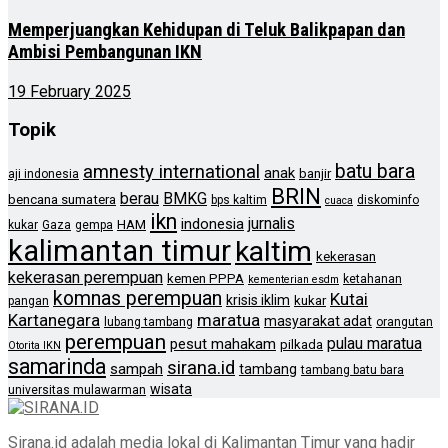
Memperjuangkan Kehidupan di Teluk Balikpapan dan
Ambisi Pembangunan IKN
19 February 2025
Topik
batu bara
amnesty international
anak
banjir
aji indonesia
BRIN
berau
BMKG
bencana sumatera
bps kaltim
diskominfo
cuaca
ikn
jurnalis
indonesia
HAM
kukar
Gaza
gempa
kalimantan timur
kaltim
kekerasan
kekerasan perempuan
kemen PPPA
ketahanan
kementerian esdm
komnas perempuan
Kutai
krisis iklim
kukar
pangan
Kartanegara
maratua
masyarakat adat
lubang tambang
orangutan
perempuan
pulau maratua
pesut mahakam
pilkada
Otorita IKN
samarinda
sirana.id
sampah
tambang
tambang batu bara
wisata
universitas mulawarman
Sirana.id adalah media lokal di Kalimantan Timur yang hadir