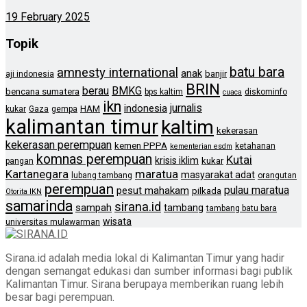
19 February 2025
Topik
batu bara
amnesty international
anak
banjir
aji indonesia
BRIN
berau
BMKG
bencana sumatera
bps kaltim
diskominfo
cuaca
ikn
jurnalis
indonesia
HAM
kukar
Gaza
gempa
kalimantan timur
kaltim
kekerasan
kekerasan perempuan
kemen PPPA
ketahanan
kementerian esdm
komnas perempuan
Kutai
krisis iklim
kukar
pangan
Kartanegara
maratua
masyarakat adat
lubang tambang
orangutan
perempuan
pulau maratua
pesut mahakam
pilkada
Otorita IKN
samarinda
sirana.id
sampah
tambang
tambang batu bara
wisata
universitas mulawarman
Sirana.id adalah media lokal di Kalimantan Timur yang hadir
dengan semangat edukasi dan sumber informasi bagi publik
Kalimantan Timur. Sirana berupaya memberikan ruang lebih
besar bagi perempuan.