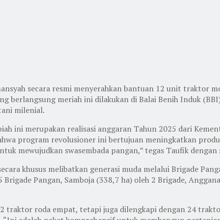
ansyah secara resmi menyerahkan bantuan 12 unit traktor mod
ng berlangsung meriah ini dilakukan di Balai Benih Induk (B
tani milenial.
upiah ini merupakan realisasi anggaran Tahun 2025 dari Kemen
wa program revolusioner ini bertujuan meningkatkan produks
r untuk mewujudkan swasembada pangan,” tegas Taufik dengan
cara khusus melibatkan generasi muda melalui Brigade Pangan
 Brigade Pangan, Samboja (338,7 ha) oleh 2 Brigade, Anggana 
12 traktor roda empat, tetapi juga dilengkapi dengan 24 trakt
as. “Ini adalah paket komprehensif untuk membangun pertania