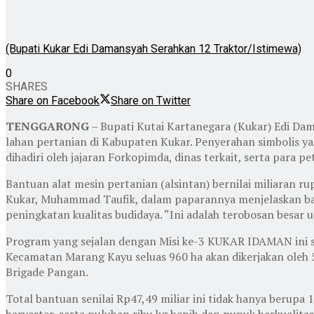
(Bupati Kukar Edi Damansyah Serahkan 12 Traktor/Istimewa)
0
SHARES
Share on Facebook
Share on Twitter
TENGGARONG
– Bupati Kutai Kartanegara (Kukar) Edi Dam
lahan pertanian di Kabupaten Kukar. Penyerahan simbolis ya
dihadiri oleh jajaran Forkopimda, dinas terkait, serta para pe
Bantuan alat mesin pertanian (alsintan) bernilai miliaran r
Kukar, Muhammad Taufik, dalam paparannya menjelaskan bah
peningkatan kualitas budidaya. “Ini adalah terobosan besa
Program yang sejalan dengan Misi ke-3 KUKAR IDAMAN ini se
Kecamatan Marang Kayu seluas 960 ha akan dikerjakan oleh 5
Brigade Pangan.
Total bantuan senilai Rp47,49 miliar ini tidak hanya berupa 
harvester, serta puluhan ribu kg benih dan pupuk berkualit