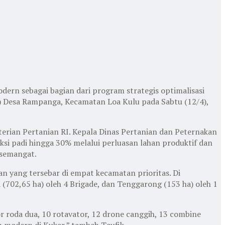
ern sebagai bagian dari program strategis optimalisasi
BI) Desa Rampanga, Kecamatan Loa Kulu pada Sabtu (12/4),
terian Pertanian RI. Kepala Dinas Pertanian dan Peternakan
i padi hingga 30% melalui perluasan lahan produktif dan
 semangat.
 yang tersebar di empat kecamatan prioritas. Di
(702,65 ha) oleh 4 Brigade, dan Tenggarong (153 ha) oleh 1
or roda dua, 10 rotavator, 12 drone canggih, 13 combine
n modern di Kukar,” tambah Taufik.