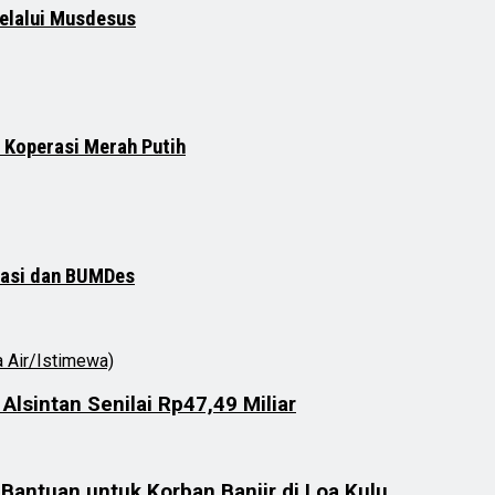
elalui Musdesus
 Koperasi Merah Putih
rasi dan BUMDes
lsintan Senilai Rp47,49 Miliar
Bantuan untuk Korban Banjir di Loa Kulu