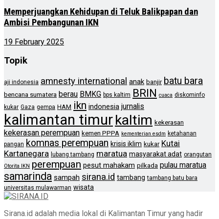
Memperjuangkan Kehidupan di Teluk Balikpapan dan
Ambisi Pembangunan IKN
19 February 2025
Topik
batu bara
amnesty international
anak
banjir
aji indonesia
BRIN
berau
BMKG
bencana sumatera
bps kaltim
diskominfo
cuaca
ikn
jurnalis
indonesia
HAM
kukar
Gaza
gempa
kalimantan timur
kaltim
kekerasan
kekerasan perempuan
kemen PPPA
ketahanan
kementerian esdm
komnas perempuan
Kutai
krisis iklim
kukar
pangan
Kartanegara
maratua
masyarakat adat
lubang tambang
orangutan
perempuan
pulau maratua
pesut mahakam
pilkada
Otorita IKN
samarinda
sirana.id
sampah
tambang
tambang batu bara
wisata
universitas mulawarman
Sirana.id adalah media lokal di Kalimantan Timur yang hadir