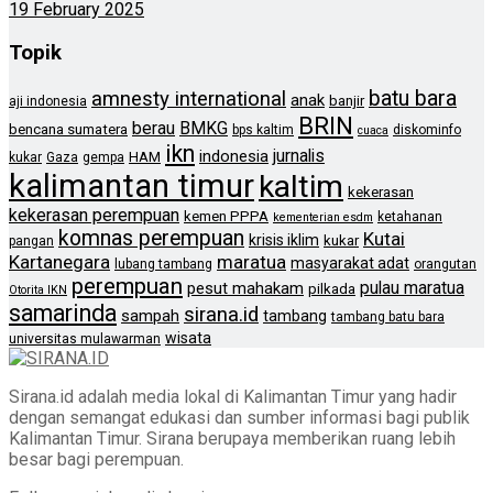
19 February 2025
Topik
batu bara
amnesty international
anak
banjir
aji indonesia
BRIN
berau
BMKG
bencana sumatera
bps kaltim
diskominfo
cuaca
ikn
jurnalis
indonesia
HAM
kukar
Gaza
gempa
kalimantan timur
kaltim
kekerasan
kekerasan perempuan
kemen PPPA
ketahanan
kementerian esdm
komnas perempuan
Kutai
krisis iklim
kukar
pangan
Kartanegara
maratua
masyarakat adat
lubang tambang
orangutan
perempuan
pulau maratua
pesut mahakam
pilkada
Otorita IKN
samarinda
sirana.id
sampah
tambang
tambang batu bara
wisata
universitas mulawarman
Sirana.id adalah media lokal di Kalimantan Timur yang hadir
dengan semangat edukasi dan sumber informasi bagi publik
Kalimantan Timur. Sirana berupaya memberikan ruang lebih
besar bagi perempuan.