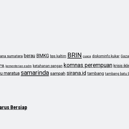
BRIN
berau
BMKG
ana sumatera
bps kaltim
diskominfo kukar
Gaza
cuaca
komnas perempuan
krisis ikl
PA
ketahanan pangan
kementerian esdm
samarinda
sirana.id
au maratua
sampah
tambang
tambang batu 
arus Bersiap