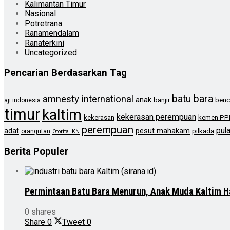
Kalimantan Timur
Nasional
Potretrana
Ranamendalam
Ranaterkini
Uncategorized
Pencarian Berdasarkan Tag
batu bara
amnesty international
anak
banjir
benc
aji indonesia
timur
kaltim
kekerasan perempuan
kekerasan
kemen PP
perempuan
pul
pesut mahakam
adat
pilkada
orangutan
Otorita IKN
Berita Populer
Permintaan Batu Bara Menurun, Anak Muda Kaltim H
0 shares
Share
0
Tweet
0