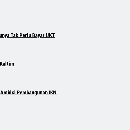
runya Tak Perlu Bayar UKT
 Kaltim
n Ambisi Pembangunan IKN