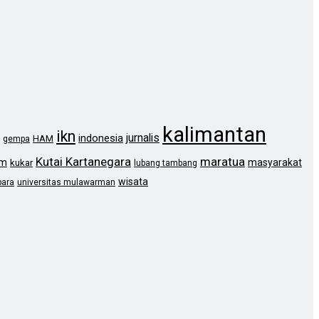
kalimantan
ikn
jurnalis
indonesia
HAM
gempa
Kutai Kartanegara
maratua
im
masyarakat
kukar
lubang tambang
wisata
bara
universitas mulawarman