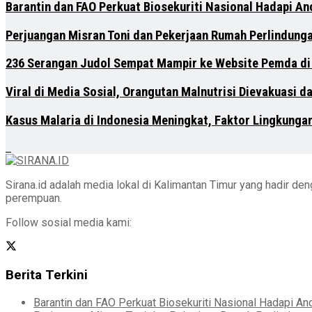
Barantin dan FAO Perkuat Biosekuriti Nasional Hadapi A
Perjuangan Misran Toni dan Pekerjaan Rumah Perlindung
236 Serangan Judol Sempat Mampir ke Website Pemda di
Viral di Media Sosial, Orangutan Malnutrisi Dievakuasi 
Kasus Malaria di Indonesia Meningkat, Faktor Lingkunga
Sirana.id adalah media lokal di Kalimantan Timur yang hadir d
perempuan.
Follow sosial media kami:
Berita Terkini
Barantin dan FAO Perkuat Biosekuriti Nasional Hadapi A